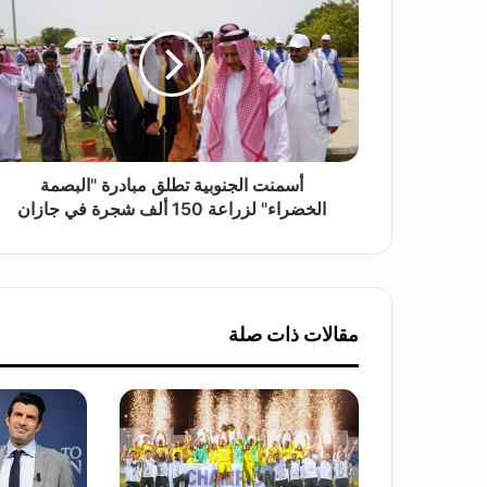
م
ن
ت
ا
ل
ج
ن
و
أسمنت الجنوبية تطلق مبادرة "البصمة
ب
الخضراء" لزراعة 150 ألف شجرة في جازان
ي
ة
ت
ط
ل
مقالات ذات صلة
ق
م
ب
ا
د
ر
ة