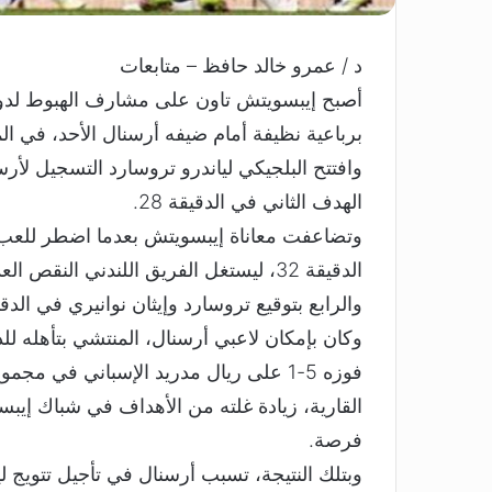
د / عمرو خالد حافظ – متابعات
‎أصبح إيبسويتش تاون على مشارف الهبوط لدور
برباعية نظيفة أمام ضيفه أرسنال الأحد، في المرحلة الـ33 لبطولة الدوري الإن
الهدف الثاني في الدقيقة 28.
‎وتضاعفت معاناة إيبسويتش بعدما اضطر للع
الدقيقة 32، ليستغل الفريق اللندني ا
والرابع بتوقيع تروسارد وإيثان نوانيري في الدقيقتين 69 و88 على 
‎وكان بإمكان لاعبي أرسنال، المنتشي بتأهله 
فوزه 5-1 على ريال مدريد الإسباني في مج
القارية، زيادة غلته من الأهداف في شباك إيبس
فرصة.
‎وبتلك النتيجة، تسبب أرسنال في تأجيل تتويج ل