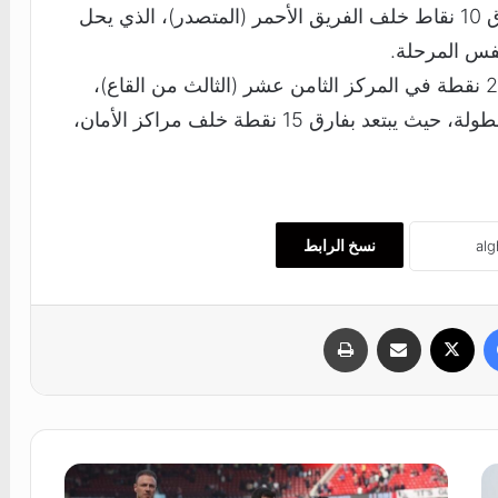
الموسم، حيث رفع رصيده إلى 66 نقطة، بفارق 10 نقاط خلف الفريق الأحمر (المتصدر)، الذي يحل
فس المرحلة.
‎في المقابل، تجمد رصيد إيبسويتش تاون عند 21 نقطة في المركز الثامن عشر (الثالث من القاع)،
ليصبح بحاجة إلى معجزة من أجل البقاء في البطولة، حيث يبتعد بفارق 15 نقطة خلف مراكز الأمان،
نسخ الرابط
فيسبوك
‫X
مشاركة عبر البريد
طباعة
ه