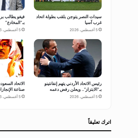
"
ا
سيدات النصر يتوجن بلقب بطولة اتحاد
فيغو يطالب برح
ل
غرب آسيا
بـ”المخادع”
ب
5 أغسطس، 2026
5 أغسطس، 2026
ص
م
ة
ا
ل
خ
ض
ر
ا
رئيس الاتحاد الأردني يتهم إنفانتينو
الاتحاد السعود
ء
بـ”الابتزاز”.. ويعلن رفض دعمه
صناعة الإنجازا
"
5 أغسطس، 2026
5 أغسطس، 2026
ل
ز
ر
ا
اترك تعليقاً
ع
ة