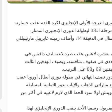
ي الدرجة الأولى الإنجليزي لكرة القدم عقب خسارته
جليزي الممتاز.
‎وافتتح البلجيكي لياندرو تروسارد التسجيل لأرسنال في الدقيقة 14، وأضاف زميله غابرييل مارتينيللي
ب بعشرة لاعبين عقب طرد لاعبه ليف دافيس في
لنقص العددي في صفوف منافسه، ويضيف الهدفين الثالث
الترتيب.
للدور نصف النهائي في بطولة دوري أبطال أوروبا عقب
موع مباراتي الذهاب والإياب بدور الثمانية للمسابقة
ويتش لولا سوء الحظ الذي لازم لاعبيه في أكثر من
يفربول رسميا الأحد بلقب الدوري الإنجليزي لهذا