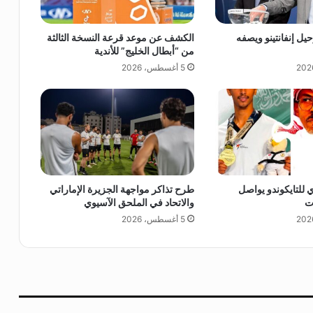
ي
ت
يل إنفانتينو ويصفه
الكشف عن موعد قرعة النسخة الثالثة
د
من “أبطال الخليج” للأندية
ف
5 أغسطس، 2026
ي
"
أ
و
ل
د
ت
ر
ا
ي للتايكوندو يواصل
طرح تذاكر مواجهة الجزيرة الإماراتي
ف
ت
والاتحاد في الملحق الآسيوي
و
5 أغسطس، 2026
ر
د
"
و
ر
ق