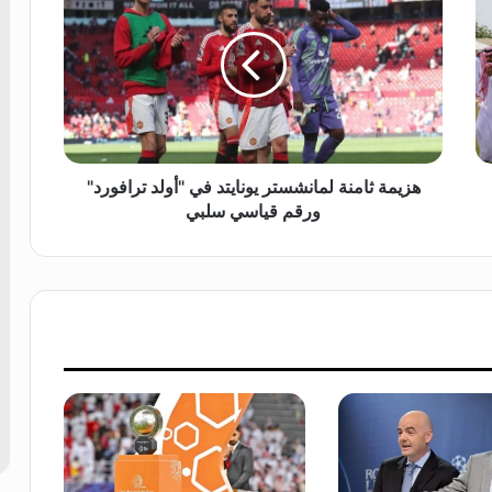
ز
ي
م
ة
ث
ا
م
ن
‎هزيمة ثامنة لمانشستر يونايتد في "أولد ترافورد"
ة
ورقم قياسي سلبي
ل
م
ا
ن
ش
س
ت
ر
ي
و
ن
ا