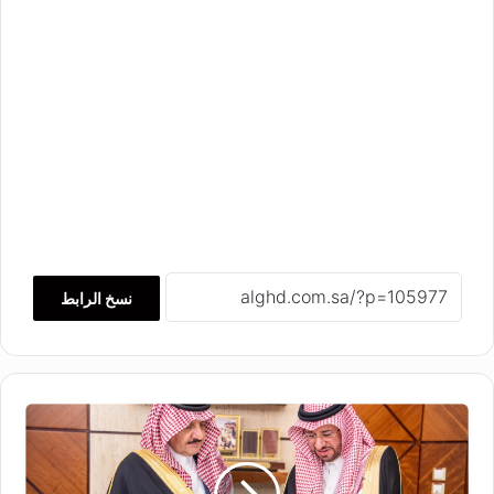
نسخ الرابط
س
م
و
أ