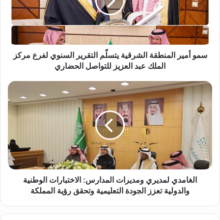
م
ي
ر
ا
ل
م
سمو أمير المنطقة الشرقية يتسلّم التقرير السنوي لفرع مركز
ن
الملك عبد العزيز للتواصل الحضاري
ط
ق
ا
ة
ل
ا
غ
ل
ا
ش
م
ر
د
ق
ي
ي
ل
ة
م
ي
د
الغامدي لمديري ومديرات المدارس: الاختبارات الوطنية
ت
ي
والدولية تعزز الجودة التعليمية وتحقق رؤية المملكة
س
ر
لّ
ي
م