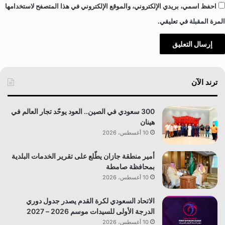
ر
احفظ اسمي، بريدي الإلكتروني، والموقع الإلكتروني في هذا المتصفح لاستخدامها
ؤ
المرة المقبلة في تعليقي.
ي
ة
ا
ل
م
م
ترند الآن
ل
ك
ة
300 سعودي في الصين.. العود يوحّد تجار العالم في
هينان
10 أغسطس، 2026
أمير منطقة جازان يطّلع على تقرير الخدمات البلدية
بمحافظة صامطة
10 أغسطس، 2026
الاتحاد السعودي لكرة القدم يصدر جدول دوري
الدرجة الأولى للسيدات موسم 2026 – 2027
10 أغسطس، 2026