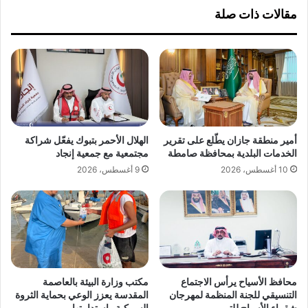
و
مقالات ذات صلة
ا
م
ل
د
ت
ي
ق
ر
ر
ا
ي
ت
ر
ا
ا
ل
ل
م
أمير منطقة جازان يطّلع على تقرير
الهلال الأحمر بتبوك يفعّل شراكة
س
د
الخدمات البلدية بمحافظة صامطة
مجتمعية مع جمعية إنجاد
ن
ا
10 أغسطس، 2026
9 أغسطس، 2026
و
ر
ي
س
ل
:
ف
ا
ر
ل
ع
ا
م
خ
ر
ت
محافظ الأسياح يرأس الاجتماع
مكتب وزارة البيئة بالعاصمة
ك
ب
التنسيقي للجنة المنظمة لمهرجان
المقدسة يعزز الوعي بحماية الثروة
ز
ا
شقراء الأسياح للتمور
السمكية واستدامتها