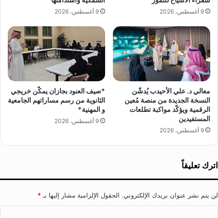
ا
ر
9 أغسطس، 2026
9 أغسطس، 2026
ل
ا
م
ت
ل
ا
ك
ل
ع
و
ب
ط
د
ن
ا
ي
معالي د. علي الأحيدب يُدشّن
*صيف العنود بجازان يمكّن خريجي
ل
ة
النسخة الجديدة من منصة مُعين
الثانوية من رسم مساراتهم الجامعية
ع
الرقمية ويؤكّد مواكبة تطلعات
و المهنية*
و
المستفيدين
ز
ا
9 أغسطس، 2026
ي
ل
9 أغسطس، 2026
ز
د
ل
و
ل
ل
اترك تعليقاً
ت
ي
و
ة
ا
ت
لن يتم نشر عنوان بريدك الإلكتروني.
الحقول الإلزامية مشار إليها بـ
*
ص
ع
ل
ز
ا