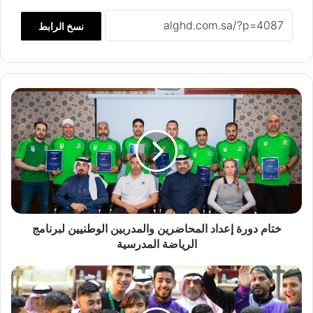
نسخ الرابط
خ
ت
ا
م
د
و
ر
ة
إ
ع
ختام دورة إعداد المحاضرين والمدربين الوطنيين لبرنامج
د
الرياضة المدرسية
ا
د
ش
ا
ب
ل
ا