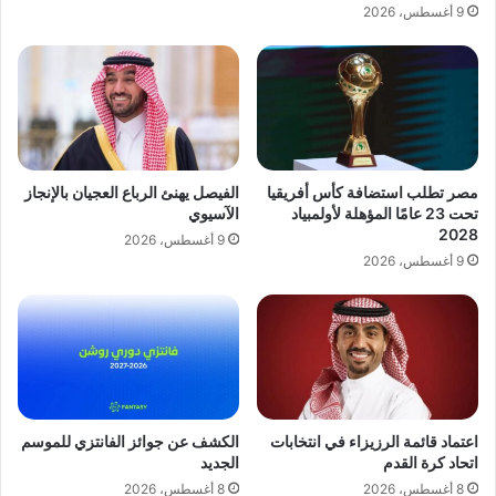
9 أغسطس، 2026
ي
ة
ن
ا
ل
ل
ب
ي
ر
د
ن
ا
م
مصر تطلب استضافة كأس أفريقيا
الفيصل يهنئ الرباع العجيان بالإنجاز
ج
تحت 23 عامًا المؤهلة لأولمبياد
الآسيوي
ا
2028
9 أغسطس، 2026
ل
9 أغسطس، 2026
ر
ي
ا
ض
ة
ا
ل
م
اعتماد قائمة الرزيزاء في انتخابات
الكشف عن جوائز الفانتزي للموسم
د
اتحاد كرة القدم
الجديد
ر
8 أغسطس، 2026
8 أغسطس، 2026