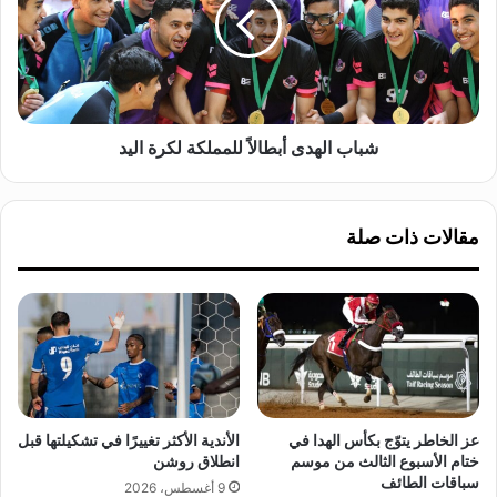
م
ب
ح
ا
ا
ل
ض
ه
ر
د
ي
ى
ن
أ
شباب الهدى أبطالاً للمملكة لكرة اليد
و
ب
ا
ط
ل
ا
مقالات ذات صلة
م
ل
د
اً
ر
ل
ب
ل
ي
م
ن
م
ا
ل
ل
ك
و
ة
عز الخاطر يتوّج بكأس الهدا في
الأندية الأكثر تغييرًا في تشكيلتها قبل
ط
ل
ختام الأسبوع الثالث من موسم
انطلاق روشن
ن
ك
سباقات الطائف
9 أغسطس، 2026
ي
ر