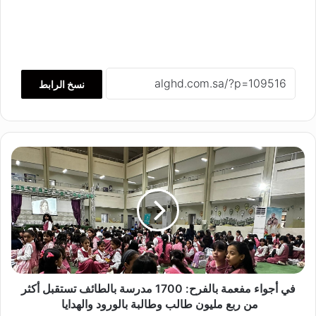
نسخ الرابط
ف
ي
أ
ج
و
ا
ء
م
ف
ع
في أجواء مفعمة بالفرح: 1700 مدرسة بالطائف تستقبل أكثر
م
من ربع مليون طالب وطالبة بالورود والهدايا