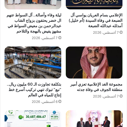
ئ
ح
ف
م
الإعلامي بسام العريان يواسي آل
ليلة وفاء وأصالة.. آل السواط عنهم
ت
ل
الضبعة في وفاة السيدة (أم خليل)
ال خضر يحتفون بزواج الشاب
س
ة
أمدلله عبدالله الضبعة
عبدالرحمن بن معيض السواط في
ت
ا
مشهدٍ يفيض بالبهجة والتلاحم
7 أغسطس، 2026
ق
ل
7 أغسطس، 2026
ب
أ
ل
م
أ
ي
ك
ر
ث
س
ر
ل
م
ط
ن
ا
مجموعة الغد الإعلامية تعزي أمير
بتكلفة تجاوزت الـ 60 مليون ريال..
ر
ن
منطقة الجوف في وفاة جدته
“نبع” تبوك تنهي تركيب أسرع خط
ب
ب
إنتاج للمياه في العالم
7 أغسطس، 2026
ع
ن
6 أغسطس، 2026
م
ع
ل
ب
ي
د
و
ا