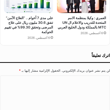
ن
ل
ط
ع
ا
ز
ل
العمري : وكيلا بمنظمة الامم
على مدى 7 أعوام .. “العلاج الآمن”
ي
المتحدة للتدريب والاعلام ال UN
تنفق 30.6 مليون ريال على علاج
ب
ز
MTC بالمملكة ودول الخليج العربي
المرضى وتحقق 99.30% في تقييم
و
ل
الحوكمة
ط
6 أغسطس، 2026
ل
6 أغسطس، 2026
ا
ت
ل
و
ب
ع
ة
ي
اترك تعليقاً
ب
ة
ا
ب
ل
ا
لن يتم نشر عنوان بريدك الإلكتروني.
الحقول الإلزامية مشار إليها بـ
*
و
ض
ر
ا
ط
و
ر
ل
د
ا
ت
و
ب
ا
ا
ع
ل
ل
ل