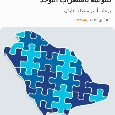
برعاية أمير منطقة جازان
6 أبريل، 2025
1٬378