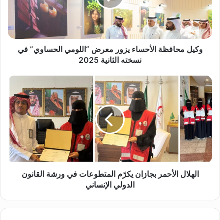
ح
ا
ف
ظ
ة
وكيل محافظة الأحساء يزور معرض “اللومي الحساوي” في
ا
نسخته الثانية 2025
ل
أ
ا
ح
ل
س
ه
ا
ل
ء
ا
ي
ل
ز
ا
و
ل
ر
أ
م
ح
الهلال الأحمر بجازان يكرّم المتطوعات في ورشة القانون
ع
م
الدولي الإنساني
ر
ر
ض
ب
“
ج