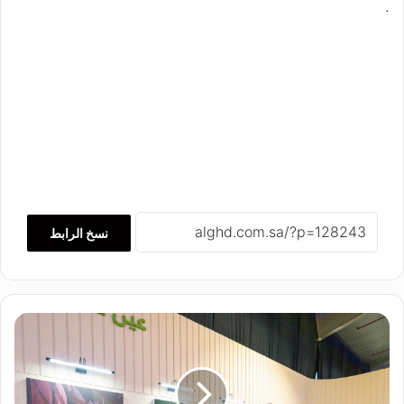
.
نسخ الرابط
و
ك
ي
ل
م