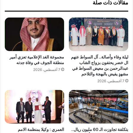
مقالات ذات صلة
ا
ا
ل
ز
ل
ا
و
ن
م
ي
ي
ك
ا
رّ
ل
م
ح
ا
ليلة وفاء وأصالة.. آل السواط عنهم
مجموعة الغد الإعلامية تعزي أمير
س
ل
ال خضر يحتفون بزواج الشاب
منطقة الجوف في وفاة جدته
ا
م
عبدالرحمن بن معيض السواط في
7 أغسطس، 2026
و
ت
مشهدٍ يفيض بالبهجة والتلاحم
ي
ط
7 أغسطس، 2026
”
و
ف
ع
ي
ا
ن
ت
س
ف
خ
ي
ت
و
ه
ر
بتكلفة تجاوزت الـ 60 مليون ريال..
العمري : وكيلا بمنظمة الامم