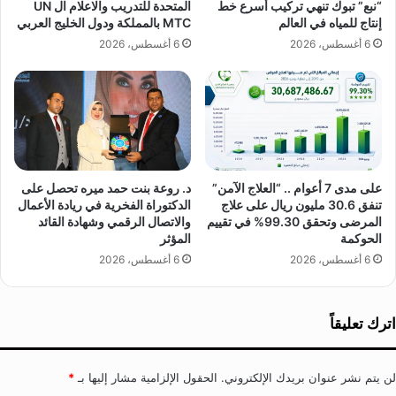
ا
ش
“نبع” تبوك تنهي تركيب أسرع خط
المتحدة للتدريب والاعلام ال UN
ل
ة
إنتاج للمياه في العالم
MTC بالمملكة ودول الخليج العربي
ث
ا
6 أغسطس، 2026
6 أغسطس، 2026
ا
ل
ن
ق
ي
ا
ة
ن
2
و
0
ن
2
ا
5
على مدى 7 أعوام .. “العلاج الآمن”
د. روعة بنت حمد ميره تحصل على
ل
تنفق 30.6 مليون ريال على علاج
الدكتوراة الفخرية في ريادة الأعمال
د
المرضى وتحقق 99.30% في تقييم
والاتصال الرقمي وشهادة القائد
و
الحوكمة
المؤثر
ل
6 أغسطس، 2026
6 أغسطس، 2026
ي
ا
ل
إ
اترك تعليقاً
ن
س
ا
لن يتم نشر عنوان بريدك الإلكتروني.
الحقول الإلزامية مشار إليها بـ
*
ن