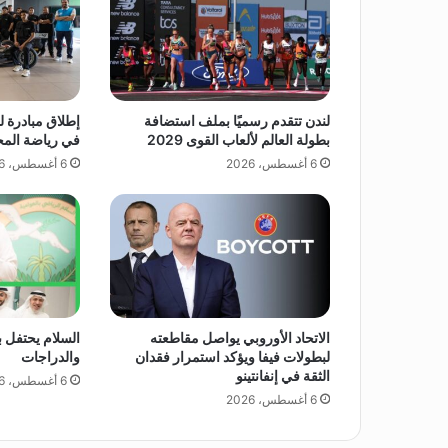
ل
د
ا
ل
م
لندن تتقدم رسميًا بملف استضافة
إطلاق مبادرة ل
ه
بطولة العالم لألعاب القوى 2029
في رياضة الم
ن
6 أغسطس، 2026
6 أغسطس، 2026
ا
ف
ي
خ
ط
ب
ة
ا
الاتحاد الأوروبي يواصل مقاطعته
السلام يحتفل ب
ل
لبطولات فيفا ويؤكد استمرار فقدان
والدراجات
ج
الثقة في إنفانتينو
6 أغسطس، 2026
م
6 أغسطس، 2026
ع
ة