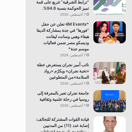
“ترابط الشرقية” تتربع على قمة
تميز الحوكمة بنسبة 94.6%.
7 أغسطس، 2026
*4M Events تعلن عن حفل
“فورها” في جدة بمشاركة الديفا
هيفاء وهبي وسانت ليفانت
وديسكو مصر ضمن فعاليات
موسم جدة*
7 أغسطس، 2026
نائب أمير نجران يستعرض خطة
«نخبة نجران» ويكرّم «رواد
السلامة»من المتطوعين
7 أغسطس، 2026
جامعة نجران تعبر بالمعرفة إلى
روسيا في رحلة علمية وثقافية
7 أغسطس، 2026
قيادة القوات المشتركة للتحالف:
إصابة عدد (11) من المدنيين
بمنطقة نجران نتيجة اعتداءات