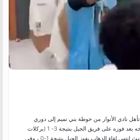
أهل نادي الأنوار من حوطة بني تميم إلى دوري
الدرجة الأولى ” يلو “و وذلك لأول مره في تاريخه بعد فوزه على فريق الجيل بنتيجة 3- 1 (بركلات
الترجيح) في المباراة التي جمعتهم بالأحساء ، حيث انتهى لقاء الذهاب بفوز الجيل بنتيجة 1-0 ، وفي