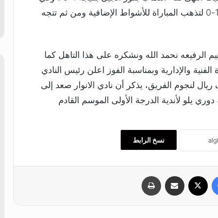
لقاء الإياب استطاع الأنوار تحقيق الفوز بنتيجة 1-0 لتذهب المباراة للأشواط الإضافية ومن ثم تتجه
هيم الرفيعه نحمد الله ونشكره على هذا التاهل كما
لفنية والإدارية وبمناسبة الفوز اعلن رئيس النادي
 عن تقديم مكافاة الفوز بمقدار 20 الف ريال لنجوم الفريق، يذكر أن نادي الانوار صعد إلى
دوري يلو لأندية الدرجة الأولى الموسم القادم
نسخ الرابط
فيسبوك
‫X
مشاركة عبر البريد
طباعة