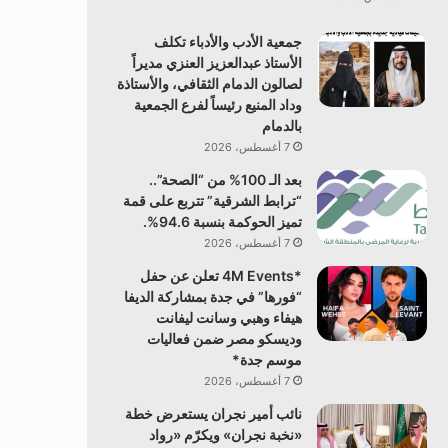
جمعية الأدب والأدباء تكلف
الأستاذ عبدالعزيز العنزي مديراً
لصالون الدمام الثقافي، والأستاذة
وداد المنيع رئيساً لفرع الجمعية
بالدمام
7 أغسطس، 2026
بعد الـ 100% من “الصحة”..
“ترابط الشرقية” تتربع على قمة
تميز الحوكمة بنسبة 94.6%.
7 أغسطس، 2026
*4M Events تعلن عن حفل
“فورها” في جدة بمشاركة الديفا
هيفاء وهبي وسانت ليفانت
وديسكو مصر ضمن فعاليات
موسم جدة*
7 أغسطس، 2026
نائب أمير نجران يستعرض خطة
«نخبة نجران» ويكرّم «رواد