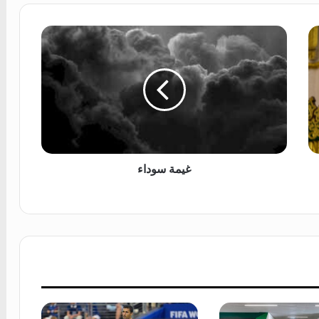
غ
ي
م
ة
س
و
د
ا
ء
غيمة سوداء