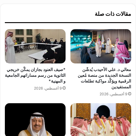
ل
ر
أ
ع
مقالات ذات صلة
م
أ
ر
ث
ي
رً
ك
ا
ي
إ
ر
ن
ف
س
ي
ا
ق
ن
معالي د. علي الأحيدب يُدشّن
*صيف العنود بجازان يمكّن خريجي
م
يً
النسخة الجديدة من منصة مُعين
الثانوية من رسم مساراتهم الجامعية
ن
ا
الرقمية ويؤكّد مواكبة تطلعات
و المهنية*
ص
ف
المستفيدين
9 أغسطس، 2026
و
ي
9 أغسطس، 2026
ر
ح
م
ل
ة
ا
ل
ت