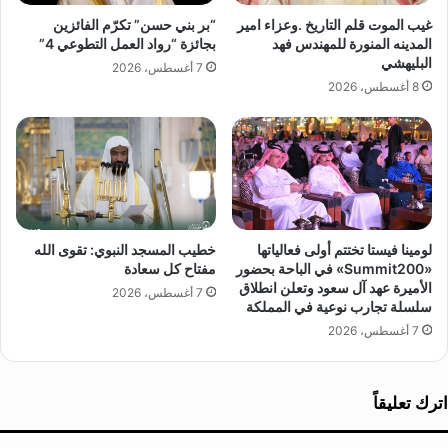
ب
غيب الموت قلم التاريخ .وعزاء امير
“بر بني حسن” تكرّم الفائزين
ر
المدينه المنورة للمهندس فهد
بجائزة “رواد العمل التطوعي 4”
ع
البليهشي
7 أغسطس، 2026
ب
8 أغسطس، 2026
ا
ل
د
م
ب
م
ج
لومينا فيستا تختتم أولى فعالياتها
خطيب المسجد النبوي: تقوى الله
م
«Summit200» في الباحة بحضور
مفتاح كل سعادة
ع
الأميرة عهد آل سعود وتعلن انطلاق
إ
7 أغسطس، 2026
سلسلة تجارب نوعية في المملكة
ر
7 أغسطس، 2026
ا
د
ة
اترك تعليقاً