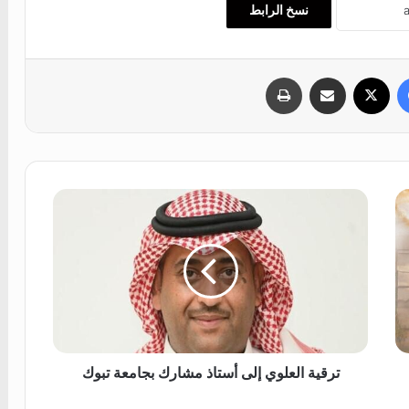
نسخ الرابط
فيسبوك
‫X
مشاركة عبر البريد
طباعة
ت
ر
ق
ي
ة
ا
ل
ع
ل
و
ترقية العلوي إلى أستاذ مشارك بجامعة تبوك
ي
إ