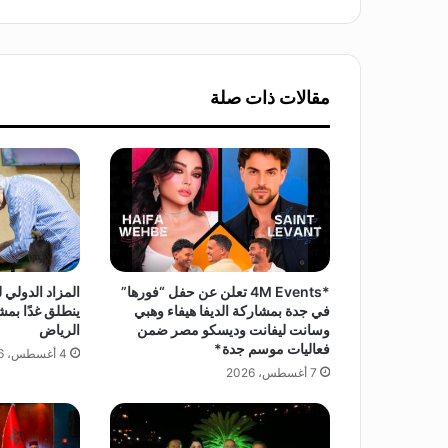
ا
ل
د
ك
مقالات ذات صلة
ت
و
ر
ح
س
ي
ن
ع
ب
*4M Events تعلن عن حفل “فورها”
المزاد الدولي 
د
في جدة بمشاركة الديفا هيفاء وهبي
ينطلق غدًا بمش
ا
وسانت ليفانت وديسكو مصر ضمن
الرياض
ل
فعاليات موسم جدة*
4 أغسطس، 2026
ب
7 أغسطس، 2026
ص
ي
ر
ف