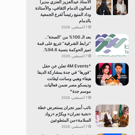
الأستاذ عبدالعزيز العنزي مديراً
لصالون الدمام الثقافي، والأستاذة
وداد المنيع رئيساً لفرع الجمعية
بالدمام
7 أغسطس، 2026
بعد الـ 100% من “الصحة”..
“ترابط الشرقية” تتربع على قمة
تميز الحوكمة بنسبة 94.6%.
7 أغسطس، 2026
*4M Events تعلن عن حفل
“فورها” في جدة بمشاركة الديفا
هيفاء وهبي وسانت ليفانت
وديسكو مصر ضمن فعاليات
موسم جدة*
7 أغسطس، 2026
نائب أمير نجران يستعرض خطة
«نخبة نجران» ويكرّم «رواد
السلامة»من المتطوعين
7 أغسطس، 2026