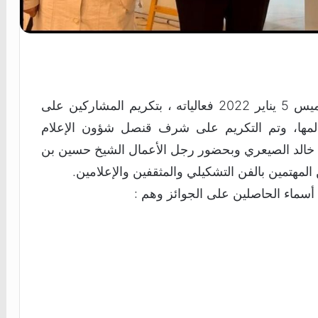
اختتم جاليري فنون المها بجدة مساء يوم الخميس 5 يناير 2022 فعالياته ، بتكريم المشاركين على
المها، وتم التكريم على شرف قنصل شؤون الإعلام
اذ خالد الصيعري وبحضور رجل الأعمال الشيخ حسين بن
لمهتمين بالفن التشكيلي والمثقفين والإعلامين.
سماء الحاصلين على الجوائز وهم :