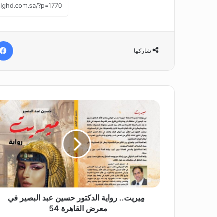
شاركها
مِ
ي
ر
ي
ت
.
.
ر
و
ا
مِيريت.. رواية الدكتور حسين عبد البصير في
ي
معرض القاهرة 54
ة