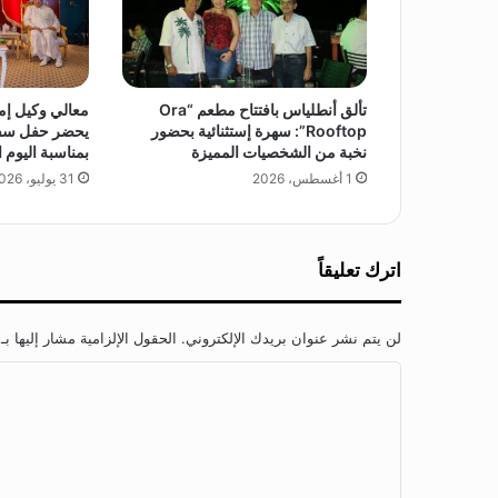
ي
م
ع
ر
ض
تألق أنطلياس بافتتاح مطعم “Ora
معالي وكيل إم
Rooftop”: سهرة إستثنائية بحضور
يحضر حفل سفا
ا
نخبة من الشخصيات المميزة
بمناسبة اليوم 
ل
ق
1 أغسطس، 2026
31 يوليو، 2026
ا
ه
ر
اترك تعليقاً
ة
5
4
لن يتم نشر عنوان بريدك الإلكتروني.
الحقول الإلزامية مشار إليها بـ
ا
ل
ت
ع