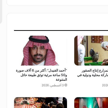
ل
ى
أ
س
ت
ا
ذ
م
ش
ا
ر
ك
ب
لمزارع إنتاج الصقور
“أحمد الفنيدل”: أكثر من 6 آلاف صورة
ج
اركة محلية ودولية في
و50 ساعة مرئية توثق طبيعة حائل
ا
المتنوعة
م
3 أغسطس، 2026
ع
ة
ت
ب
و