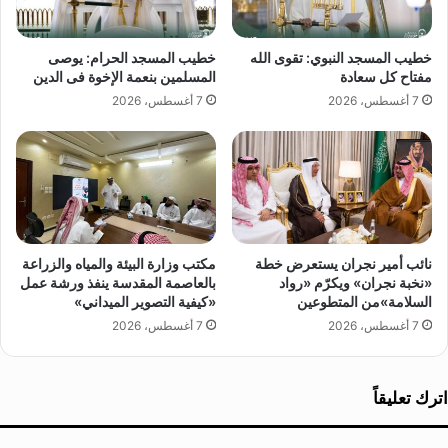
ة
م
ي
ا
خطيب المسجد النبوي: تقوى الله
خطيب المسجد الحرام: يوصى
ل
مفتاح كل سعادة
المسلمين بنعمة الإخوة فى الدين
ق
7 أغسطس، 2026
7 أغسطس، 2026
ا
ص
د
ي
ن
م
ك
ة
نائب أمير نجران يستعرض خطة
مكتب وزارة البيئة والمياه والزراعة
«نخبة نجران» ويكرّم «رواد
بالعاصمة المقدسة ينفذ ورشة عمل
ا
السلامة»من المتطوعين
«كيفية التصوير الميداني»
ل
م
7 أغسطس، 2026
7 أغسطس، 2026
ك
ر
م
اترك تعليقاً
ة