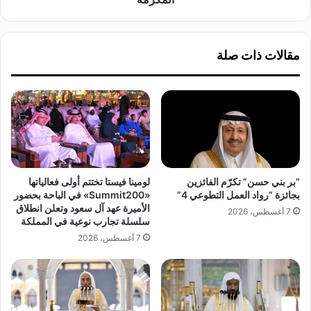
ي
ك
"
س
ي
ت
مقالات ذات صلة
ق
ا
د
ن
م
ي
و
ا
ر
"
ش
ي
ة
ق
خ
ط
ط
ع
“بر بني حسن” تكرّم الفائزين
لومينا فيستا تختتم أولى فعالياتها
ي
و
بجائزة “رواد العمل التطوعي 4”
«Summit200» في الباحة بحضور
ة
ن
الأميرة عهد آل سعود وتعلن انطلاق
7 أغسطس، 2026
ب
ا
سلسلة تجارب نوعية في المملكة
أ
ل
7 أغسطس، 2026
د
آ
ب
ف
ي
ا
ج
ل
د
أ