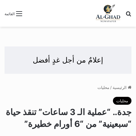
بحث عن
القائمة
إعلامٌ من أجل غدٍ أفضل
الرئيسية
/
محليات
محليات
جدة.. “عملية الـ 3 ساعات” تنقذ حياة
“سبعينية” من “6 أورام خطيرة”