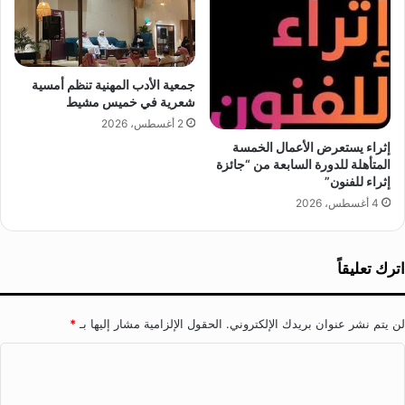
ت
م
ا
م
ل
ل
أ
ك
و
جمعية الأدب المهنية تنظم أمسية
ة
شعرية في خميس مشيط
ل
م
2 أغسطس، 2026
ب
إثراء يستعرض الأعمال الخمسة
ي
المتأهلة للدورة السابعة من “جائزة
ة
إثراء للفنون”
4 أغسطس، 2026
اترك تعليقاً
لن يتم نشر عنوان بريدك الإلكتروني.
الحقول الإلزامية مشار إليها بـ
*
ا
ل