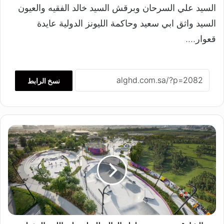
السيد علي السرحان وبرقش السيد خالد الفقيه والعيون
السيد واثق ابي سعيد وحاكمة الليونز الدولية عايدة
قعوار….
نسخ الرابط
ا
ل
ش
ا
ر
ق
ة
ت
س