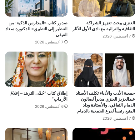
ل
ن
ى
ن
ا
و
العنزي يبحث تعزيز الشراكة
صدور كتاب «المدارس الذكية: من
ل
ع
الثقافية والتراثية مع نادي الأول للآثار
التنظير إلى التطبيق» للدكتورة سعاد
ل
ي
الفيفي
7 أغسطس، 2026
و
ل
7 أغسطس، 2026
ح
ل
ا
ق
ل
ر
م
ا
ؤ
ء
ه
ة
ل
ف
ة
ي
جمعية الأدب والأدباء تكلف الأستاذ
إطلاق كتاب “حُمَّى التريند – إعلامُ
ل
3
عبدالعزيز العنزي مديراً لصالون
الأزماتِ”
ل
م
الدمام الثقافي، والأستاذة وداد
6 أغسطس، 2026
ت
د
المنيع رئيساً لفرع الجمعية بالدمام
ص
ن
7 أغسطس، 2026
ف
ب
ي
ا
ا
ل