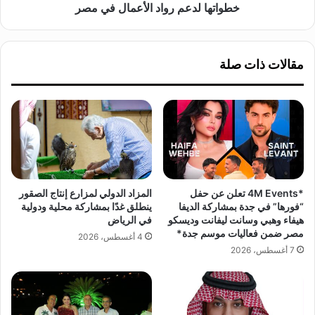
ل
ت
خطواتها لدعم رواد الأعمال في مصر
ب
و
ي
ر
ة
ي
مقالات ذات صلة
د
ا
ع
س
و
ر
ت
ع
ه
ب
ا
د
ف
ا
ي
ل
ا
م
*4M Events تعلن عن حفل
المزاد الدولي لمزارع إنتاج الصقور
ل
ق
“فورها” في جدة بمشاركة الديفا
ينطلق غدًا بمشاركة محلية ودولية
د
ص
هيفاء وهبي وسانت ليفانت وديسكو
في الرياض
ا
و
مصر ضمن فعاليات موسم جدة*
4 أغسطس، 2026
ر
د
7 أغسطس، 2026
ا
.
ل
.
ب
ا
ي
ل