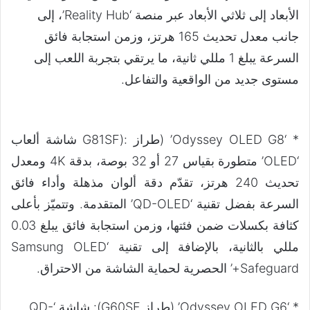
الأبعاد إلى ثلاثي الأبعاد عبر منصة ‘Reality Hub’، إلى
جانب معدل تحديث 165 هرتز، وزمن استجابة فائق
السرعة يبلغ 1 مللي ثانية، ما يرتقي بتجربة اللعب إلى
مستوى جديد من الواقعية والتفاعل.
* ‘Odyssey OLED G8’ (طراز :(G81SF شاشة ألعاب
‘OLED’ متطورة بقياس 27 أو 32 بوصة، بدقة 4K ومعدل
تحديث 240 هرتز، تقدّم دقة ألوان مذهلة وأداء فائق
السرعة بفضل تقنية ‘QD-OLED’ المتقدمة. وتتميّز بأعلى
كثافة بكسلات ضمن فئتها، وزمن استجابة فائق يبلغ 0.03
مللي بالثانية، بالإضافة إلى تقنية ‘Samsung OLED
Safeguard+’ الحصرية لحماية الشاشة من الاحتراق.
* ‘Odyssey OLED G6’ (طراز G60SF): شاشة ‘QD-