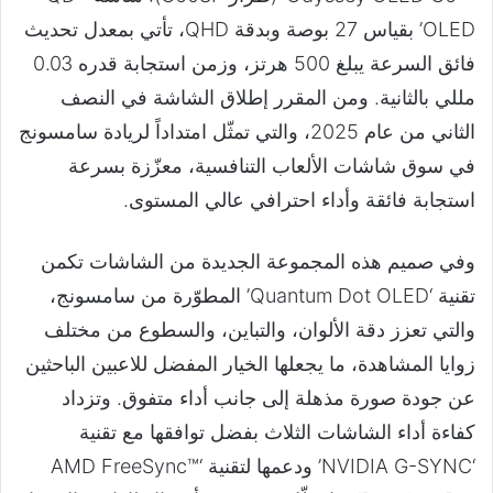
OLED’ بقياس 27 بوصة وبدقة QHD، تأتي بمعدل تحديث
فائق السرعة يبلغ 500 هرتز، وزمن استجابة قدره 0.03
مللي بالثانية. ومن المقرر إطلاق الشاشة في النصف
الثاني من عام 2025، والتي تمثّل امتداداً لريادة سامسونج
في سوق شاشات الألعاب التنافسية، معزّزة بسرعة
استجابة فائقة وأداء احترافي عالي المستوى.
وفي صميم هذه المجموعة الجديدة من الشاشات تكمن
تقنية ‘Quantum Dot OLED’ المطوّرة من سامسونج،
والتي تعزز دقة الألوان، والتباين، والسطوع من مختلف
زوايا المشاهدة، ما يجعلها الخيار المفضل للاعبين الباحثين
عن جودة صورة مذهلة إلى جانب أداء متفوق. وتزداد
كفاءة أداء الشاشات الثلاث بفضل توافقها مع تقنية
‘NVIDIA G-SYNC’ ودعمها لتقنية ‘AMD FreeSync™