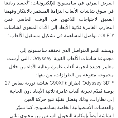
العرض المرئي في سامسونج للإلكترونيات: “تُجسد ريادتنا
في سوق شاشات الألعاب التزامنا المستمر بالابتكار وفهمنا
العميق لاحتياجات اللاعبين في الوقت الحاضر. فمن
التجارب الغامرة ثلاثية الأبعاد إلى الأداء المتفوق لشاشات
‘OLED’، نواصل المساهمة في تشكيل مستقبل الألعاب.”
ويستند النمو المتواصل الذي تحققه سامسونج إلى
مجموعة شاشات الألعاب القوية ‘Odyssey’، التي أرست
معايير جديدة لتجربة ألعاب غامرة وعالية الأداء من خلال
مجموعة متنوعة من الطرازات، من بينها:
* ‘Odyssey 3D’ (طراز :(G90XF شاشة ثورية بقياس 27
بوصة تُقدّم تجربة ألعاب غامرة ثلاثية الأبعاد دون الحاجة
إلى نظارات، وذلك بفضل تقنيّة تتبع حركة العين
والعدسات الأسطوانية الخاصة بسامسونج. كما تتميّز
الشاشة أيضاً بإمكانية التحويل السلس من محتوى ثنائي