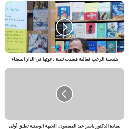
ه
ن
د
س
ة
ا
ل
ر
ع
ب
هندسة الرعب فعالية قصدت تلبية دعوتها في الدار البيضاء
ف
ع
ب
ا
ق
ل
ي
ي
ا
ة
د
ق
ة
ص
ا
د
ل
ت
د
ت
ك
بقيادة الدكتور ياسر عبد المقصود.. الجبهة الوطنية تطلق أولى