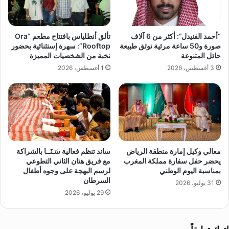
ض
ج
ا
ب
ء
ه
ة
“أحمد الفنيدل”: أكثر من 6 آلاف
تألق أنطلياس بافتتاح مطعم “Ora
ا
صورة و50 ساعة مرئية توثق طبيعة
Rooftop”: سهرة إستثنائية بحضور
ل
حائل المتنوعة
نخبة من الشخصيات المميزة
و
3 أغسطس، 2026
1 أغسطس، 2026
ط
ن
ي
ة
ت
ط
ل
معالي وكيل إمارة منطقة الرياض
ساند تنظم فعالية سَـنَــا بالشراكة
ق
يحضر حفل سفارة مملكة المغرب
مع فريق هتان الثاني التطوعي
أ
بمناسبة اليوم الوطني
لرسم البهجة على وجوه أطفال
و
السرطان
31 يوليو، 2026
ل
29 يوليو، 2026
ى
خ
ط
و