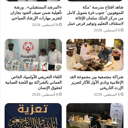
ق
ز
شاهد افتتاح مدرسة “مكة
«المرشد المستقبلي».. ورشة
"
ا
للموهوبين” جنوب غزة بتمويل كامل
تأهيلية ضمن صيف العنود بجازان
م
ن
من مركز الملك سلمان للإغاثة
لتعزيز مهارات الإرشاد السياحي
ا
ب
لاستئناف التعليم وتوفير فرص عمل
9 أغسطس، 2026
ر
ا
9 أغسطس، 2026
ا
ل
ث
ن
و
س
ن
خ
ن
ة
ح
ا
و
ل
ا
ر
شراكة مجتمعية بين مجموعة الغد
اللقاء التعريفي للأولمبياد الخاص
ل
ا
الإعلامية ونادي الأول للآثار لتعزيز
العماني بالشراكة مع اللجنة العمانية
ص
ب
الإرث التاريخي
لحقوق الإنسان
ح
ع
8 أغسطس، 2026
8 أغسطس، 2026
ة
ة
م
م
ع
ن
ا
ر
ل
ا