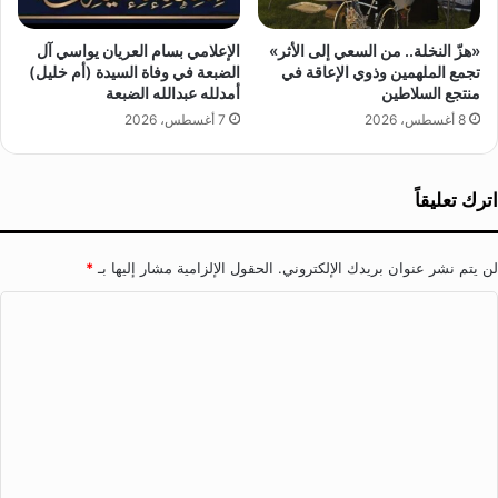
ع
ل
ا
ي
ئ
«هزّ النخلة.. من السعي إلى الأثر»
الإعلامي بسام العريان يواسي آل
ج
تجمع الملهمين وذوي الإعاقة في
الضبعة في وفاة السيدة (أم خليل)
ل
م
منتجع السلاطين
أمدلله عبدالله الضبعة
ة
ي
"
8 أغسطس، 2026
7 أغسطس، 2026
ل
ف
ي
م
اترك تعليقاً
ن
ط
ق
لن يتم نشر عنوان بريدك الإلكتروني.
الحقول الإلزامية مشار إليها بـ
*
ة
ا
ا
ل
ل
ق
ت
ص
ي
ع
م
ل
ي