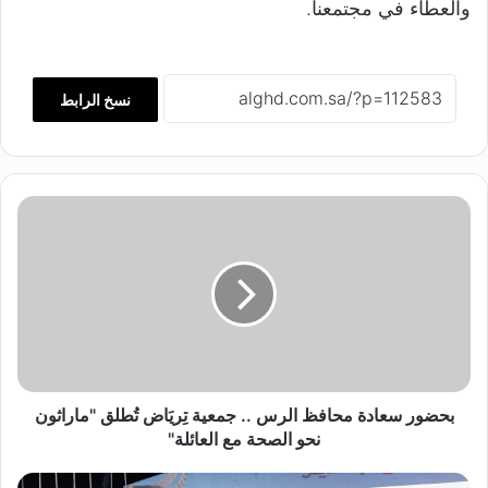
والعطاء في مجتمعنا.
نسخ الرابط
ب
ح
ض
و
ر
س
ع
ا
د
ة
بحضور سعادة محافظ الرس .. جمعية تِريَاض تُطلق "ماراثون
م
نحو الصحة مع العائلة"
ح
ا
ر