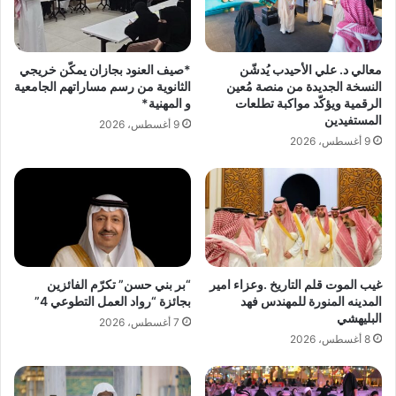
ط
ل
م
م
ئ
خ
ن
معالي د. علي الأحيدب يُدشّن
*صيف العنود بجازان يمكّن خريجي
د
ع
النسخة الجديدة من منصة مُعين
الثانوية من رسم مساراتهم الجامعية
ر
ل
الرقمية ويؤكّد مواكبة تطلعات
و المهنية*
ا
ى
المستفيدين
9 أغسطس، 2026
ت
س
9 أغسطس، 2026
ب
ي
م
ر
ح
ا
ا
ل
ف
ع
ظ
م
ة
ل
ا
ب
غيب الموت قلم التاريخ .وعزاء امير
“بر بني حسن” تكرّم الفائزين
ل
م
المدينه المنورة للمهندس فهد
بجائزة “رواد العمل التطوعي 4”
ط
د
البليهشي
7 أغسطس، 2026
ا
ا
8 أغسطس، 2026
ئ
ر
ف
س
ا