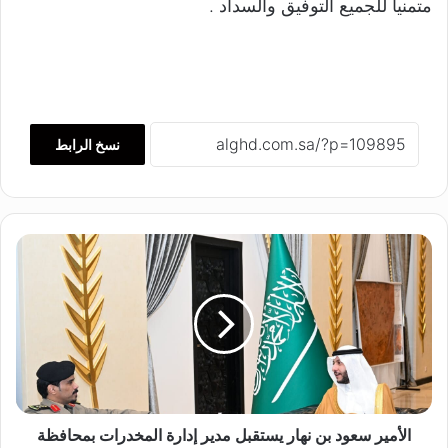
متمنياً للجميع التوفيق والسداد .
نسخ الرابط
ا
ل
أ
م
ي
ر
س
ع
و
د
الأمير سعود بن نهار يستقبل مدير إدارة المخدرات بمحافظة