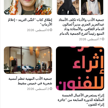
ي
ا
ا
ل
ل
ح
ب
ر
جمعية الأدب والأدباء تكلف الأستاذ
إطلاق كتاب “حُمَّى التريند – إعلامُ
ط
ا
عبدالعزيز العنزي مديراً لصالون
الأزماتِ”
و
م
الدمام الثقافي، والأستاذة وداد
6 أغسطس، 2026
ل
المنيع رئيساً لفرع الجمعية بالدمام
ة
7 أغسطس، 2026
ا
ل
ع
ر
ب
ي
ة
2
جمعية الأدب المهنية تنظم أمسية
شعرية في خميس مشيط
0
2
2 أغسطس، 2026
5
إثراء يستعرض الأعمال الخمسة
المتأهلة للدورة السابعة من “جائزة
إثراء للفنون”