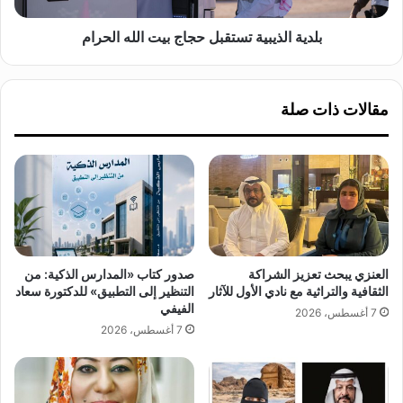
ر
ي
ي
ب
بلدية الذيبية تستقبل حجاج بيت الله الحرام
ط
ي
ي
ة
ر
ت
مقالات ذات صلة
إ
س
ل
ت
ى
ق
ط
ب
ن
ل
ج
ح
ة
ج
ل
ا
ل
ج
العنزي يبحث تعزيز الشراكة
صدور كتاب «المدارس الذكية: من
م
ب
الثقافية والتراثية مع نادي الأول للآثار
التنظير إلى التطبيق» للدكتورة سعاد
ش
ي
الفيفي
7 أغسطس، 2026
ا
ت
7 أغسطس، 2026
ر
ا
ك
ل
ة
ل
ف
ه