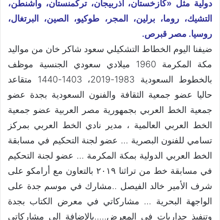
دولية مثل «كازخستان، أذربيجان، تركمنستان، واشنطن،
التشيك، روما، برلين، المجر، طوكيو، الصين، البرتغال،
روسيا. مصر قبرص.
ضيفنا اليوم الخطاط التشكيلي سعود شاكر خان من مواليد
مكة المكرمة 1960 ميلادي سعودي الجنسية موظف
بالخطوط السعودية 1983-2019، 1403-1440 متقاعد
حاليا عضو جمعية الثقافة والفنون السعودية بجدة عضو
جمعية الخط العربي بجمهورية مصر العربية عضو جمعية
الخط العربي العالمية ، مدير نادي الخط العربي بمركز
تسامي للفنون البصرية … عضو لجنة التحكيم في مسابقة
الخط العربي الدولية بمكة المكرمة … عضو لجنة التحكيم
في مسابقة خط من تراثنا ٢٠١٩ بالتعاون مع أرامكو على
شرف الأمير خالد الفيصل ..مشارك في موسم جدة على
الواجهة البحرية … مشاركاتي في معرض الكتاب بجدة
وتنفيذ جداريات في المعرض…..بالإضافة الي مشاركاتي