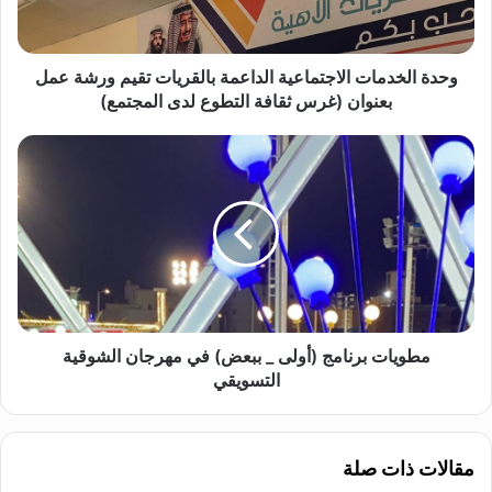
خ
د
م
ا
وحدة الخدمات الاجتماعية الداعمة بالقريات تقيم ورشة عمل
ت
بعنوان (غرس ثقافة التطوع لدى المجتمع)
ا
ل
م
ا
ط
ج
و
ت
ي
م
ا
ا
ت
ع
ب
ي
ر
ة
ن
ا
ا
مطويات برنامج (أولى _ ببعض) في مهرجان الشوقية
ل
م
التسويقي
د
ج
ا
(
ع
أ
مقالات ذات صلة
م
و
ة