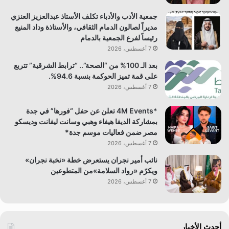
جمعية الأدب والأدباء تكلف الأستاذ عبدالعزيز العنزي
مديراً لصالون الدمام الثقافي، والأستاذة وداد المنيع
رئيساً لفرع الجمعية بالدمام
7 أغسطس، 2026
بعد الـ 100% من “الصحة”.. “ترابط الشرقية” تتربع
على قمة تميز الحوكمة بنسبة 94.6%.
7 أغسطس، 2026
*4M Events تعلن عن حفل “فورها” في جدة
بمشاركة الديفا هيفاء وهبي وسانت ليفانت وديسكو
مصر ضمن فعاليات موسم جدة*
7 أغسطس، 2026
نائب أمير نجران يستعرض خطة «نخبة نجران»
ويكرّم «رواد السلامة»من المتطوعين
7 أغسطس، 2026
أحدث الأخبار