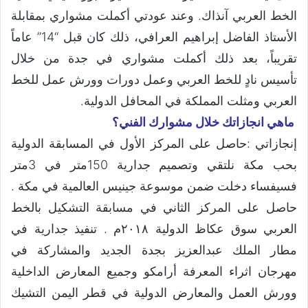
الخط العربي آنذاك. وعند عودتي أكملت مشواري بمقابلة
الأستاذ الفاضل إبراهيم العرافي، ذلك كان قبل “14” عاماً
تقريباً، بعد ذلك أكملت مشواري في جدة من خلال
تأسيس نادٍ للخط العربي وعمل دورات وورش عمل للخط
العربي ومثلت المملكة في المحافل الدولية.
ماهي انجازاتك خلال مشوارك الفني؟
إنجازاتي :حاصل على المركز الأول في المسابقة الدولية
بحب مكة نلتقي وتصميم جدارية 150متر في 3متر
فسيفساء دخلت ضمن موسوعة جينيس العالمية في مكة .
حاصل على المركز الثاني في مسابقة التشكيل بالخط
العربي سوق عكاظ الدولية ٢٠١٨م . تنفيذ جدارية في
مطار الملك عبدالعزيز بجدة الجديد والمشاركة في
مهرجان اثراء المعرفة أرامكو وجميع المعارض الداخلية
وورش العمل والمعارض الدولية في قطر اليمن التشيك