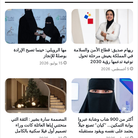
ل
ب
ى
ا
_
ل
ب
ق
ب
ر
ع
ي
ض
ا
)
ريهام صديق: قطاع الأمن والسلامة
مها الرويلي: حينما تصبح الإرادة
ت
ف
في المملكة يعيش مرحلة تحول
بوصلةً للإنجاز
ت
ي
نوعية تدعمها رؤية 2030
15 يوليو، 2026
ق
م
5 أغسطس، 2026
ي
ه
م
ر
و
ج
ر
ا
ش
ن
ة
ا
ع
ل
م
ش
أكثر من 900 شاب وشابة عبروا
المصممة سارة بشير : الثقة التي
ل
و
بوابة التمكين… “كيان” تصنع جيلاً
منحتني إياها العائلة كانت وراء
ب
ق
يعتمد على نفسه ويقود مستقبله
تصميم أول فيلا سكنية بالكامل
ع
ي