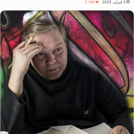
3 فبراير، 2023
2٬146