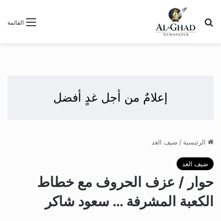
بحث عن
القائمة
إعلامٌ من أجل غدٍ أفضل
الرئيسية
/
ضيف الغد
ضيف الغد
حوار / عزف الحروف مع خطاط
الكعبة المشرفة … سعود شاكر