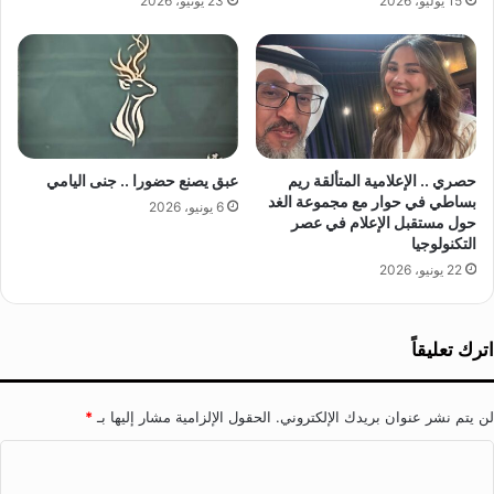
15 يوليو، 2026
23 يونيو، 2026
ن
ة
و
ا
ا
ل
ن
ت
(
س
غ
و
ر
ي
س
ق
حصري .. الإعلامية المتألقة ريم
عبق يصنع حضورا .. جنى اليامي
ث
بساطي في حوار مع مجموعة الغد
ي
6 يونيو، 2026
حول مستقبل الإعلام في عصر
ق
التكنولوجيا
ا
ف
22 يونيو، 2026
ة
ا
ل
اترك تعليقاً
ت
ط
و
لن يتم نشر عنوان بريدك الإلكتروني.
الحقول الإلزامية مشار إليها بـ
*
ع
ل
ا
د
ل