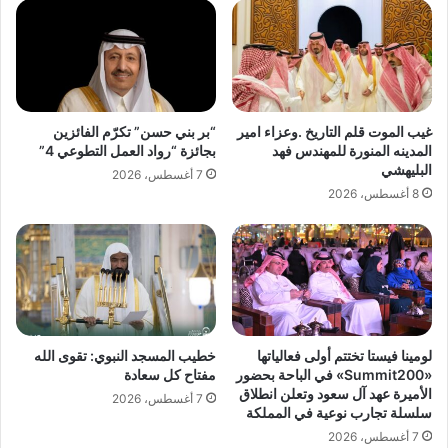
ط
ن
ا
ا
ع
ن
ا
ط
ل
ل
ت
ا
غيب الموت قلم التاريخ .وعزاء امير
“بر بني حسن” تكرّم الفائزين
ج
ق
المدينه المنورة للمهندس فهد
بجائزة “رواد العمل التطوعي 4”
ز
و
البليهشي
7 أغسطس، 2026
ئ
ك
8 أغسطس، 2026
ة
ا
و
ل
ن
ة
م
أ
ط
ن
ا
ب
ل
ا
ح
لومينا فيستا تختتم أولى فعالياتها
خطيب المسجد النبوي: تقوى الله
ء
«Summit200» في الباحة بحضور
مفتاح كل سعادة
ي
"
الأميرة عهد آل سعود وتعلن انطلاق
ا
أ
7 أغسطس، 2026
سلسلة تجارب نوعية في المملكة
ة
خ
7 أغسطس، 2026
ا
ب