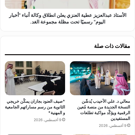
ك
ع
ة
ب
ا
د
الأستاذ عبدالعزيز عطية العنزي يعلن انطلاق وكالة أنباء "أخبار
ل
ا
اليوم" رسميًا تحت مظلة مجموعة الغد.
م
ل
ك
ع
ر
ز
مقالات ذات صلة
م
ي
ة
ز
ك
ع
و
ط
ج
ي
ه
ة
ة
ا
ر
ل
ا
ع
معالي د. علي الأحيدب يُدشّن
*صيف العنود بجازان يمكّن خريجي
ئ
ن
النسخة الجديدة من منصة مُعين
الثانوية من رسم مساراتهم الجامعية
د
ز
الرقمية ويؤكّد مواكبة تطلعات
و المهنية*
ة
ي
المستفيدين
9 أغسطس، 2026
ف
ي
9 أغسطس، 2026
ي
ع
ق
ل