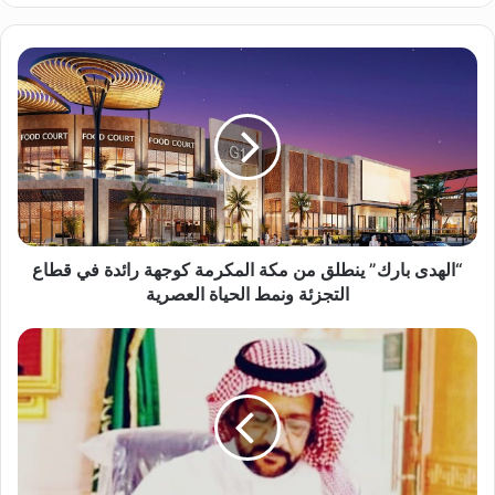
“
ا
ل
ه
د
ى
ب
ا
ر
ك
“الهدى بارك” ينطلق من مكة المكرمة كوجهة رائدة في قطاع
”
التجزئة ونمط الحياة العصرية
ي
ن
ا
ط
ل
ل
أ
ق
س
م
ت
ن
ا
م
ذ