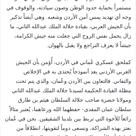
مستمراً بحماية حدود الوطن وصون سيادته، والوقوف في
وجه أي تهديد يمس أمن الأردن وشعبه. وهي أيضاً تذكير
بأن الجيش العربي، بقيادة جلالة الملك عبدالله الثاني، ما
زال يحمل نفس الروح التي جعلت منه جيش الكرامة،
جيشاً لا يعرف التراجع ولا يقبل بالهوان.
كملحق عسكري عُماني في الأردن، أُؤمن بأن الجيش
العربي الأردني يعد أنموذجاً يُحتذى به في الإخلاص
والتفاني. فالتعاون بين الأردن وعُمان، والذي يتم تحت
مظلة القيادة الحكيمة لسيدنا جلالة الملك عبدالله الثاني
ومولانا حضرة صاحب جلالة السلطان هيثم بن طارق
سلطان عمان المفدى- حفظهما الله ورعاهما، يُعتبر مثالاً
رائعاً للأخوة التي تربط بين بلدينا الشقيقين. نحن في عُمان
نعتز بهذه الشراكة، ونسعى دوماً لتقويتها، انطلاقاً من