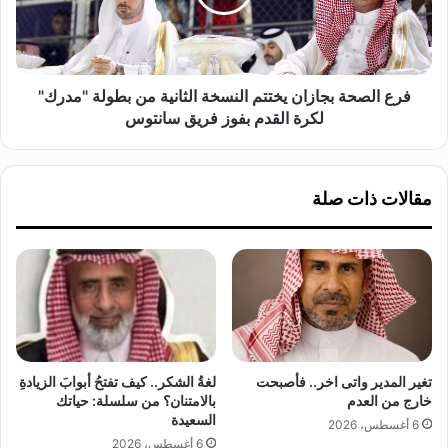
ج
ص
م
ح
ع
ة
ي
ب
ة
ج
فرع الصحة بجازان يختتم النسخة الثانية من بطولة "مدرك"
ن
ا
لكرة القدم بفوز فريق سانتوس
ف
ز
ح
ا
ا
ن
مقالات ذات صلة
ل
ي
أ
خ
م
ت
ل
ت
ت
م
ر
ا
س
ل
م
ن
ا
س
تغير المدير واتى اخر.. فأصبحت
لغةُ الشكر.. كيف تفتحُ أبوابَ الزيادةِ
ل
خ
خارج من العدم
بالامتنان؟ من سلسلة: حياتك
ب
ة
السعيدة
6 أغسطس، 2026
س
ا
6 أغسطس، 2026