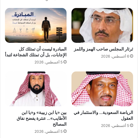
م
ل
ة
ث
ع
ا
ل
ن
ى
ي
م
ة
ح
م
ي
ن
ثرثار المجلس صاحب الهمز واللمز
المبادرة ليست أن تمتلك كل
ا
ب
الإجابات، بل أن تمتلك الشجاعة لتبدأ
6 أغسطس، 2026
ذ
ط
5 أغسطس، 2026
و
و
ي
ل
ا
ة
ل
"
إ
م
ع
د
ا
ر
ق
ك
الرياضة السعودية… والاستثمار في
بين «يا ابن زبيبة» و«يا ابن
ة
"
العقول
الأطايب»… عنترة يفضح نفاق
المصالح
ل
5 أغسطس، 2026
ك
5 أغسطس، 2026
ر