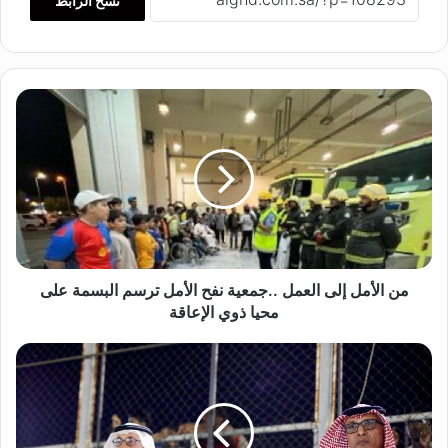
نسخ الرابط
م
ن
ا
ل
أ
م
ل
إ
ل
ى
من الأمل إلى العمل ..جمعية نفح الأمل ترسم البسمة على
ا
محيا ذوي الإعاقة
ل
ع
ف
م
ر
ل
ع
.
ا
.
ل