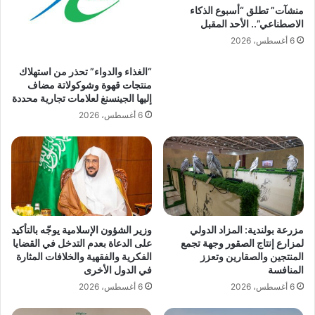
ي
منشآت” تطلق “أسبوع الذكاء
ا
ك
الاصطناعي”.. الأحد المقبل
س
ثّ
6 أغسطس، 2026
ت
ف
ق
ر
“الغذاء والدواء” تحذر من استهلاك
ب
ق
منتجات قهوة وشوكولاتة مضاف
ا
ا
إليها الجينسنغ لعلامات تجارية محددة
ل
ب
6 أغسطس، 2026
ض
ت
ي
ه
و
ع
ف
ل
ا
ى
ل
أ
ر
س
ح
و
مزرعة بولندية: المزاد الدولي
وزير الشؤون الإسلامية يوجّه بالتأكيد
م
ا
لمزارع إنتاج الصقور وجهة تجمع
على الدعاة بعدم التدخل في القضايا
ن
ق
المنتجين والصقارين وتعزز
الفكرية والفقهية والخلافات المثارة
ا
المنافسة
في الدول الأخرى
ل
6 أغسطس، 2026
6 أغسطس، 2026
م
ا