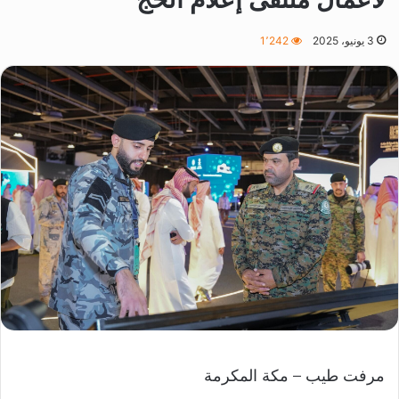
3 يونيو، 2025
1٬242
مرفت طيب – مكة المكرمة