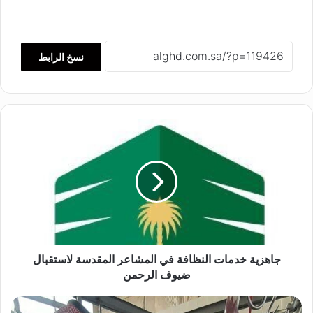
نسخ الرابط
ج
ا
ه
ز
ي
ة
خ
د
م
ا
جاهزية خدمات النظافة في المشاعر المقدسة لاستقبال
ت
ضيوف الرحمن
ا
ل
ا