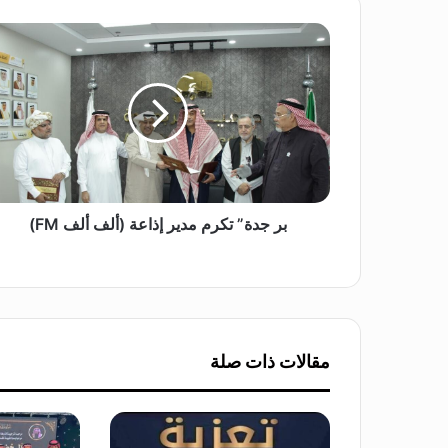
ب
ر
ج
د
ة
”
ت
ك
ر
م
بر جدة” تكرم مدير إذاعة (ألف ألف FM)
م
د
ي
ر
إ
ذ
مقالات ذات صلة
ا
ع
ة
(