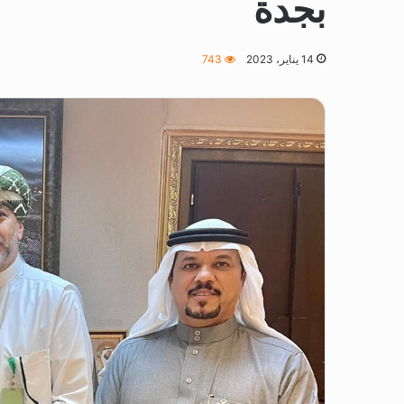
بجدة
14 يناير، 2023
743