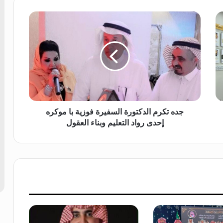
ج
د
ه
ت
ك
ر
م
ا
ل
د
جده تكرم الدكتورة السفيرة فوزية با موكره
ك
إحدى رواد التعليم وبناء العقول
ت
و
ر
ة
ا
ل
س
ف
ي