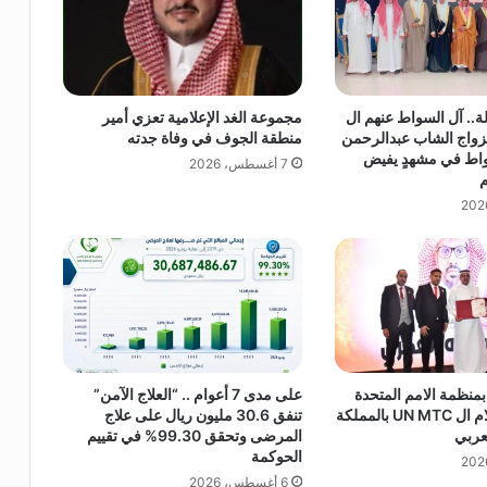
ر
ة
ف
و
ز
لة.. آل السواط عنهم ال
مجموعة الغد الإعلامية تعزي أمير
ي
زواج الشاب عبدالرحمن
منطقة الجوف في وفاة جدته
ة
اط في مشهدٍ يفيض
7 أغسطس، 2026
ب
م
ا
م
و
ك
ر
ه
إ
ح
د
ى
 بمنظمة الامم المتحدة
على مدى 7 أعوام .. “العلاج الآمن”
للتدريب والاعلام ال UN MTC بالمملكة
تنفق 30.6 مليون ريال على علاج
ر
عربي
المرضى وتحقق 99.30% في تقييم
و
الحوكمة
ا
6 أغسطس، 2026
د