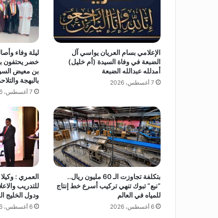
أ
ل
ف
أ
ل
الإعلامي بسام العريان يواسي آل
ليلة وفاء وأصا
ف
الضبعة في وفاة السيدة (أم خليل)
خضر يحتفون ب
F
أمدلله عبدالله الضبعة
بن معيض السو
M
بالبهجة والتلاح
7 أغسطس، 2026
)
7 أغسطس، 2026
بتكلفة تجاوزت الـ 60 مليون ريال..
العمري : وكيلا
“نبع” تبوك تنهي تركيب أسرع خط إنتاج
للمياه في العالم
ودول الخليج ال
6 أغسطس، 2026
6 أغسطس، 2026