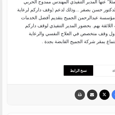
” عنها ‏المدير التنفيذي المهندس ممدوح الحربي
الدكتور حسن بصفر …وذلك لدعم (وقف داركم لرعاية
 مؤسسة عبدالرحمن الجميح بتقديم أفضل الخدمات
 اللائقة بهم. ‏بحضور المدير التنفيذي لوقف داركم
 أول وقف متخصص في العلاج النفسي والرعاية
جتماع بمقر شركة الجميح ‏القابضة بجدة .
نسخ الرابط
فيسبوك
‫X
مشاركة عبر البريد
طباعة